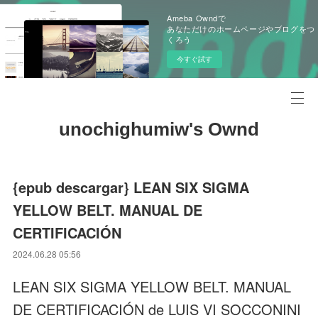
Ameba Owndで
あなただけのホームページやブログをつ
くろう
今すぐ試す
unochighumiw's Ownd
{epub descargar} LEAN SIX SIGMA
YELLOW BELT. MANUAL DE
CERTIFICACIÓN
2024.06.28 05:56
LEAN SIX SIGMA YELLOW BELT. MANUAL
DE CERTIFICACIÓN de LUIS VI SOCCONINI